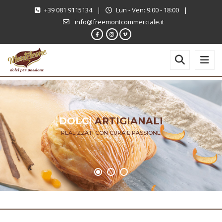
+39 081 9115134
|
Lun - Ven: 9:00 - 18:00
|
info@freemontcommerciale.it
DOLCI
ARTIGIANALI
REALIZZATI CON CURA E PASSIONE