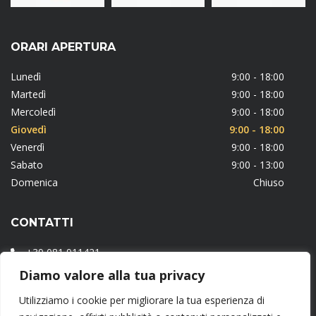
ORARI APERTURA
Lunedì
9:00 - 18:00
Martedì
9:00 - 18:00
Mercoledì
9:00 - 18:00
Giovedì
9:00 - 18:00
Venerdì
9:00 - 18:00
Sabato
9:00 - 13:00
Domenica
Chiuso
CONTATTI
+39 081 911421
Diamo valore alla tua privacy
Via Fiorentini, 19 – 84087 Sarno (NA)
Utilizziamo i cookie per migliorare la tua esperienza di
info@freemontcommerciale.it