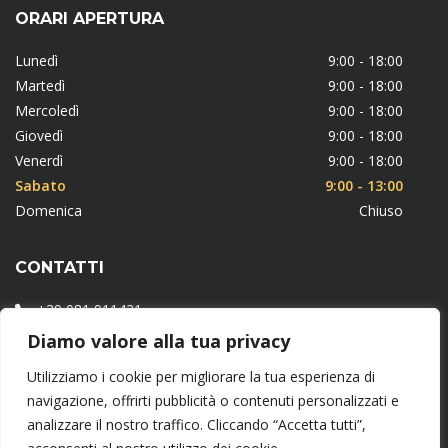
ORARI APERTURA
Lunedì
9:00 - 18:00
Martedì
9:00 - 18:00
Mercoledì
9:00 - 18:00
Giovedì
9:00 - 18:00
Venerdì
9:00 - 18:00
Sabato
9:00 - 13:00
Domenica
Chiuso
CONTATTI
+39 081 911421
Diamo valore alla tua privacy
Via Fiorentini, 19 – 84087 Sarno (NA)
Utilizziamo i cookie per migliorare la tua esperienza di
info@freemontcommerciale.it
navigazione, offrirti pubblicità o contenuti personalizzati e
www.dolcimonteleone.it
analizzare il nostro traffico. Cliccando “Accetta tutti”,