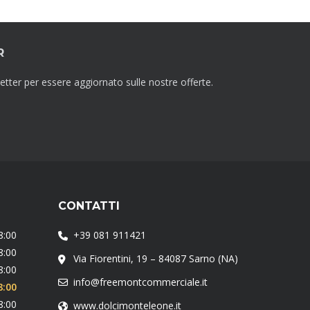
R
sletter per essere aggiornato sulle nostre offerte.
CONTATTI
8:00
+39 081 911421
8:00
Via Fiorentini, 19 – 84087 Sarno (NA)
8:00
info@freemontcommerciale.it
8:00
8:00
www.dolcimonteleone.it