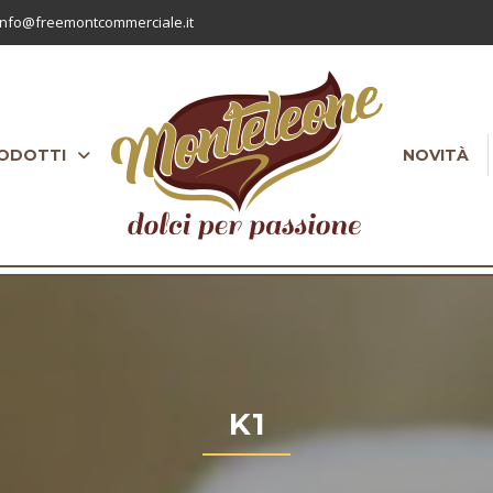
nfo@freemontcommerciale.it
ODOTTI
NOVITÀ
K1