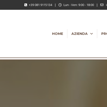
+39 081 9115134
|
Lun - Ven: 9:00 - 18:00
|
i
HOME
AZIENDA
PR