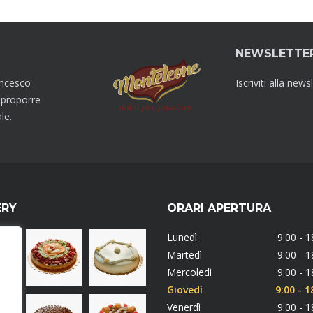
NEWSLETTE
ancesco
Iscriviti alla new
 proporre
le.
ERY
ORARI APERTURA
Lunedì
9:00 - 1
Martedì
9:00 - 1
Mercoledì
9:00 - 1
Giovedì
9:00 - 1
Venerdì
9:00 - 1