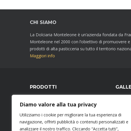
CHI SIAMO
La Dolciaria Monteleone è un’azienda fondata da Fr
Monteleone nel 2000 con l’obiettivo di promuovere e
prodotti di alta pasticceria su tutto il territorio naziona
Maggiori info
PRODOTTI
GALL
GDO
Diamo valore alla tua privacy
HO.RE.CA
I DOLCI DELLE RICORRENZE
Utilizziamo i cookie per migliorare la tua esperienza di
navigazione, offrirti pubblicità o contenuti personalizzati e
analizzare il nostro traffico. Cliccando “Accetta tutti”,