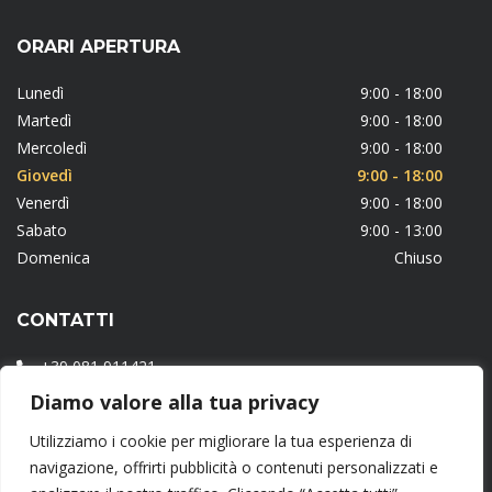
ORARI APERTURA
Lunedì
9:00 - 18:00
Martedì
9:00 - 18:00
Mercoledì
9:00 - 18:00
Giovedì
9:00 - 18:00
Venerdì
9:00 - 18:00
Sabato
9:00 - 13:00
Domenica
Chiuso
CONTATTI
+39 081 911421
Diamo valore alla tua privacy
Via Fiorentini, 19 – 84087 Sarno (NA)
Utilizziamo i cookie per migliorare la tua esperienza di
info@freemontcommerciale.it
navigazione, offrirti pubblicità o contenuti personalizzati e
www.dolcimonteleone.it