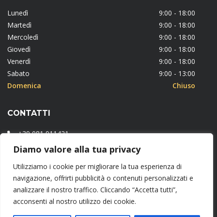
Lunedì
9:00 - 18:00
Martedì
9:00 - 18:00
Mercoledì
9:00 - 18:00
Giovedì
9:00 - 18:00
Venerdì
9:00 - 18:00
Sabato
9:00 - 13:00
Domenica
Chiuso
CONTATTI
+39 081 911421
Diamo valore alla tua privacy
Via Fiorentini, 19 – 84087 Sarno (NA)
Utilizziamo i cookie per migliorare la tua esperienza di
info@freemontcommerciale.it
navigazione, offrirti pubblicità o contenuti personalizzati e
www.dolcimonteleone.it
analizzare il nostro traffico. Cliccando “Accetta tutti”,
acconsenti al nostro utilizzo dei cookie.
Copyright © 2018 FREE MONT.COMMERCIALE SRL – Tutti i diritti riservati –