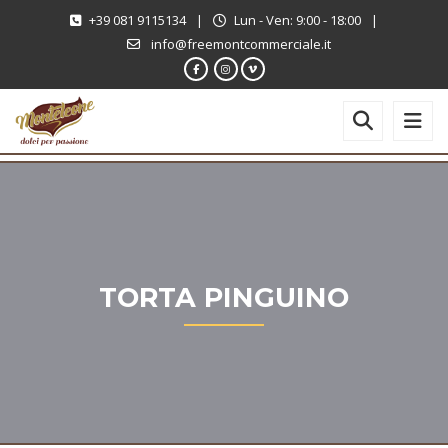
+39 081 9115134
|
Lun - Ven: 9:00 - 18:00
|
info@freemontcommerciale.it
TORTA PINGUINO